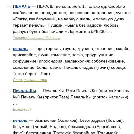
ПЕЧАЛЬ
— ПЕЧАЛЬ, печали, жен. 1. только ед. Скорбно
3
озабоченное, нерадостное, невеселое настроение, чувство.
«Гляжу, как безумный, на черную шаль, и хладную душу
терзает печаль.» Пушкин. «Была без радости любовь,
разлука будет без печали.» Лермонтов.&#8230; …
Толковый словарь Ушакова
печаль
— Горе, горесть, грусть, кручина, отчаяние, скорбь,
4
прискорбие, скука, томление, тоска, траур, уныние,
сокрушение; ипохондрия, меланхолия; соболезнование,
сожаление; боль, горечь. Печаль снедает (точит) сердце.
Тоска берет. . Прот …
Словарь синонимов
Печаль-Кы
— Печаль Кы: Реки Печаль Кы (приток Каныль
5
Кы) Печаль Кы (приток Таза) Печаль Кы (приток Часельки)
…
Википедия
печаль
— безгласная (Хомяков); безотрадная (Козлов);
6
безумная (Белый, Надсон); безысходная (Арцыбашев,
Фруг); бесконечная (Ратгауз); бескрайная (Радимов);