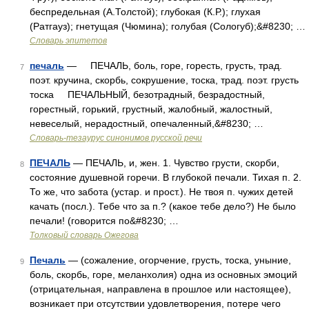
беспредельная (А.Толстой); глубокая (К.Р.); глухая
(Ратгауз); гнетущая (Чюмина); голубая (Сологуб);&#8230; …
Словарь эпитетов
печаль
— ПЕЧАЛЬ, боль, горе, горесть, грусть, трад.
7
поэт. кручина, скорбь, сокрушение, тоска, трад. поэт. грусть
тоска ПЕЧАЛЬНЫЙ, безотрадный, безрадостный,
горестный, горький, грустный, жалобный, жалостный,
невеселый, нерадостный, опечаленный,&#8230; …
Словарь-тезаурус синонимов русской речи
ПЕЧАЛЬ
— ПЕЧАЛЬ, и, жен. 1. Чувство грусти, скорби,
8
состояние душевной горечи. В глубокой печали. Тихая п. 2.
То же, что забота (устар. и прост.). Не твоя п. чужих детей
качать (посл.). Тебе что за п.? (какое тебе дело?) Не было
печали! (говорится по&#8230; …
Толковый словарь Ожегова
Печаль
— (сожаление, огорчение, грусть, тоска, уныние,
9
боль, скорбь, горе, меланхолия) одна из основных эмоций
(отрицательная, направлена в прошлое или настоящее),
возникает при отсутствии удовлетворения, потере чего