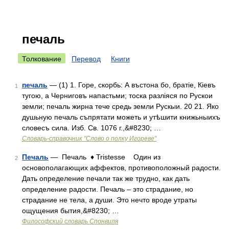
печаль
Толкование
Перевод
Книги
печаль
— (1) 1. Горе, скорбь: А въстона бо, братіе, Кіевъ
1
тугою, а Черниговъ напастьми; тоска разліяся по Рускои
земли; печаль жирна тече средь земли Рускыи. 20 21. Яко
душьную печаль съпрятати можеть и утѣшити книжьныихъ
словесъ сила. Изб. Св. 1076 г.,&#8230; …
Словарь-справочник "Слово о полку Игореве"
Печаль
— Печаль ♦ Tristesse Один из
2
основополагающих аффектов, противоположный радости.
Дать определение печали так же трудно, как дать
определение радости. Печаль – это страдание, но
страдание не тела, а души. Это нечто вроде утраты
ощущения бытия,&#8230; …
Философский словарь Спонвиля