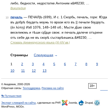
либо, бедности, недостатке.Антоним к&#8230; …
Википедия
печаль
— ПЕЧАЛ|Ь (699), И с. 1.Скорбь, печаль, горе: Ѥгда
10
въ добрѣ бѹдеть мѹжь то врази ѥго въ || печѧли бѹдѹть.
(ἐν λύπῃ) Изб 1076, 148–148 об.; Мьсти д҃шю свою
веселиѥмь и тѣши ср҃дце своѥ. и печаль далече отърини
отъ себе да не въ скорѣ състарѣешисѧ.&#8230; …
Словарь древнерусского языка (XI-XIV вв.)
Страницы
Следующая
→
1
2
3
4
5
6
7
8
9
10
11
12
13
© Академик, 2000-2026
18+
Обратная связь:
Техподдержка
,
Реклама на сайте
👣 Путешествия
Экспорт словарей на сайты
, сделанные на PHP,
Joomla,
Drupal,
WordPress, MODx.